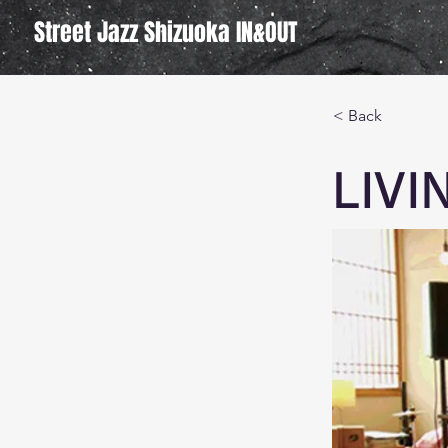
Street Jazz Shizuoka IN&OUT
< Back
LIV