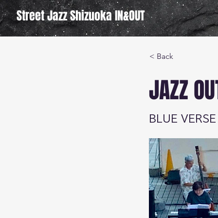
Street Jazz Shizuoka IN&OUT
< Back
JAZZ
BLUE VERSE