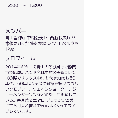
12:00
～
13:00
メンバー
青山晋作g 中村公美ts 西脇良典b 八
木俊之ds 加藤あかね,ミツコ ベルウッ
ドvo
プロフィール
2014年ギターの青山の呼び掛けで静岡
市で結成。バンド名は中村公美&フレン
ズの略でサックス中村をfeatureし50
年代、60年代ジャズに敬意を払いつつハ
ンクモブレー、ウェインショーター、ジ
ョーヘンダーソンなどの楽曲に挑戦して
いる。毎月第２土曜日 ブラウンシュガー
にて各月入れ替えでvocalが入ってライ
ブしています。